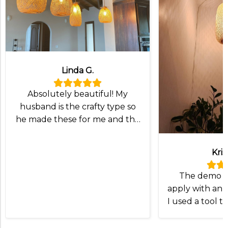
Linda G.
Absolutely beautiful! My
husband is the crafty type so
he made these for me and the
lampshade was exactly what
we wanted!
Kris
The demo v
apply with an I
I used a tool t
and slip the
Otherwise