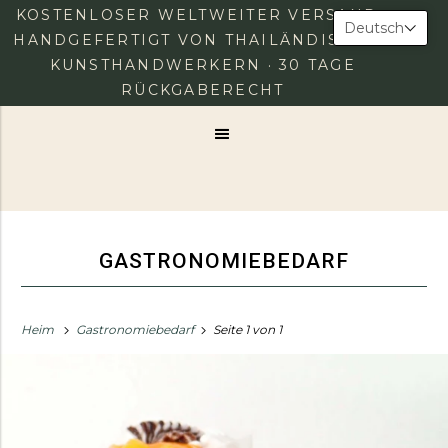
KOSTENLOSER WELTWEITER VERSAND ·
Deutsch
HANDGEFERTIGT VON THAILÄNDISCHEN
KUNSTHANDWERKERN · 30 TAGE
0
ANMELDUNG
KASSE
RÜCKGABERECHT
Speise
Karte
GASTRONOMIEBEDARF
Heim
Gastronomiebedarf
Seite 1 von 1